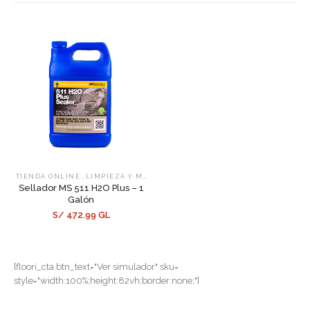
,
,
.TIENDA ONLINE.
LIMPIEZA Y MANTENIMIENTO
SELLADORES
Sellador MS 511 H2O Plus – 1
Galón
S/ 472.99 GL
[floori_cta btn_text="Ver simulador" sku=
style="width:100%;height:82vh;border:none;"]