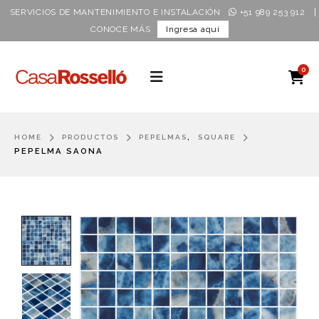
|
SERVICIOS DE MANTENIMIENTO E INSTALACIÓN
+51 989 253 912
CONOCE MÁS
Ingresa aquí
0
,
HOME
PRODUCTOS
PEPELMAS
SQUARE
PEPELMA SAONA