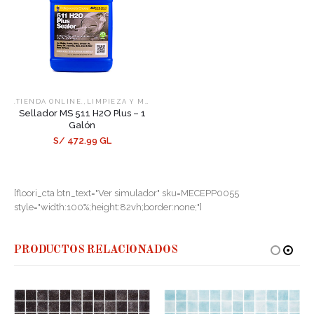
,
,
.TIENDA ONLINE.
LIMPIEZA Y MANTENIMIENTO
SELLADORES
Sellador MS 511 H2O Plus – 1
Galón
S/ 472.99 GL
[floori_cta btn_text="Ver simulador" sku=MECEPP0055
style="width:100%;height:82vh;border:none;"]
PRODUCTOS RELACIONADOS