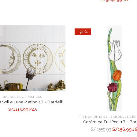
-90%
,
BARDELLI
CERÁMICOS
Soli e Lune Platino 4B – Bardelli
S/1115.99 PZA
,
,
.TIENDA ONLINE.
BARDELLI
CER
Cerámica Tuli Poni 1B – Bar
S/ 1559.99
S/156.99 J