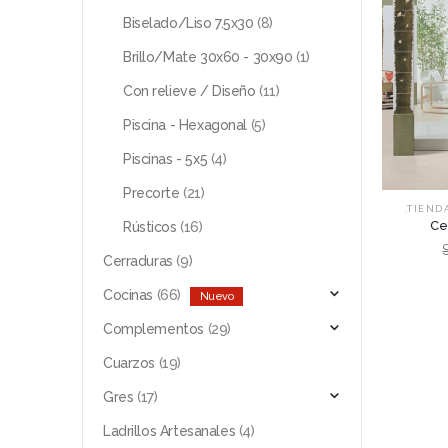
Biselado/Liso 7.5x30
(8)
Brillo/Mate 30x60 - 30x90
(1)
Con relieve / Diseño
(11)
Piscina - Hexagonal
(5)
Piscinas - 5x5
(4)
Precorte
(21)
.TIEND
Ce
Rústicos
(16)
Cerraduras
(9)
Cocinas
(66)
Complementos
(29)
Cuarzos
(19)
Gres
(17)
Ladrillos Artesanales
(4)