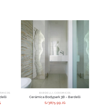
,
ÁMICOS
BARDELLI
CERÁMICOS
delli
Cerámica Bodypark 3B – Bardelli
G
S/3875.99 JG