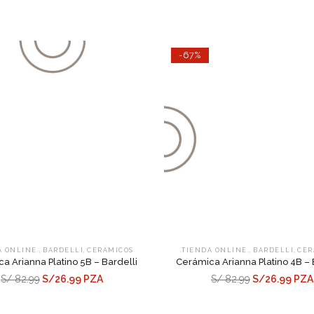
-67%
,
,
,
,
A ONLINE.
BARDELLI
CERÁMICOS
.TIENDA ONLINE.
BARDELLI
CER
a Arianna Platino 5B – Bardelli
Cerámica Arianna Platino 4B – 
S/ 82.99
S/26.99 PZA
S/ 82.99
S/26.99 PZA