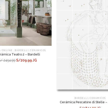
,
,
A ONLINE.
BARDELLI
CERÁMICOS
rámica Teatro 2 – Bardelli
S/ 2454.99
S/209.99 JG
,
BARDELLI
CERÁMICOS
Cerámica Pescatore di Stelle – 
S/5844.99 JG