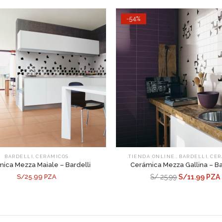
-54%
,
,
,
BARDELLI
CERÁMICOS
.TIENDA ONLINE.
BARDELLI
CER
ica Mezza Maiale – Bardelli
Cerámica Mezza Gallina – Ba
S/25.99 PZA
S/ 25.99
S/11.99 PZA