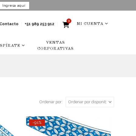
Ingresa aquí
0
Contacto
+51 989 253 912
MI CUENTA
VENTAS
NSPÍRATE
CORPORATIVAS
Ordenar por:
-91%