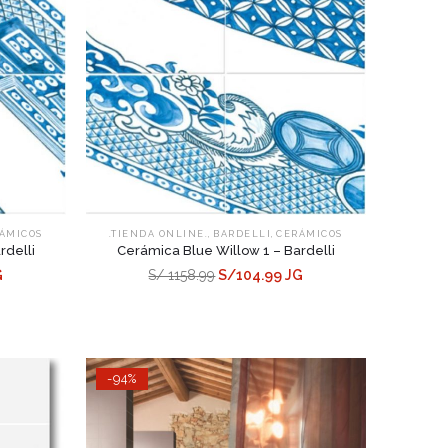
,
,
ÁMICOS
.TIENDA ONLINE.
BARDELLI
CERÁMICOS
rdelli
Cerámica Blue Willow 1 – Bardelli
G
S/ 1158.99
S/104.99 JG
-94%