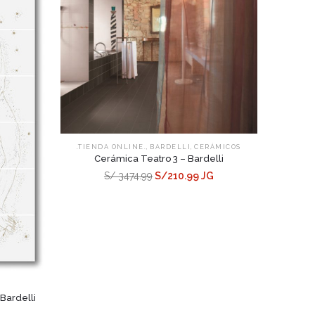
,
,
.TIENDA ONLINE.
BARDELLI
CERÁMICOS
Cerámica Teatro 3 – Bardelli
S/ 3474.99
S/210.99 JG
Bardelli