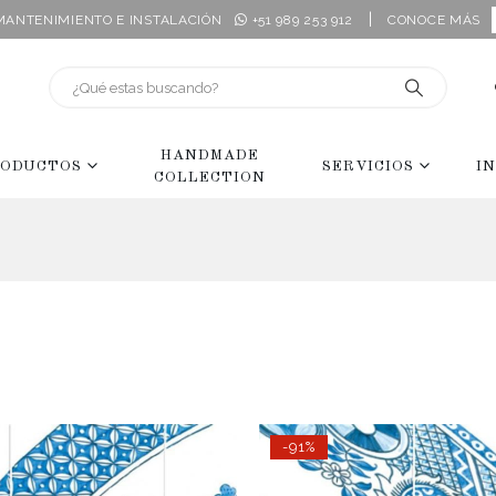
|
 MANTENIMIENTO E INSTALACIÓN
+51 989 253 912
CONOCE MÁS
HANDMADE
ODUCTOS
SERVICIOS
I
COLLECTION
-91%