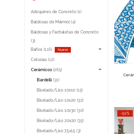
Adoquines de Concreto
(1)
Baldosas de Mármol
(4)
Baldosas y Fachaletas de Concreto
(3)
Baños
(116)
Celosías
(12)
Cerámicos
(265)
Cerám
Bardelli
(31)
Biselado/Liso 10x10
(15)
Biselado/Liso 10x20
(32)
Biselado/Liso 10x30
(30)
-91%
Biselado/Liso 20x20
(35)
Biselado/Liso 7.5x15
(3)