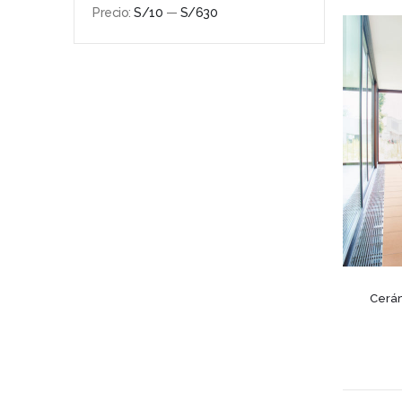
Precio:
S/10
—
S/630
Precio
Precio
mínimo
máximo
Cerám