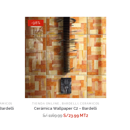
-98%
,
,
ÁMICOS
.TIENDA ONLINE.
BARDELLI
CERÁMICOS
Bardelli
Cerámica Wallpaper C2 – Bardelli
S/ 1169.99
S/23.99 MT2