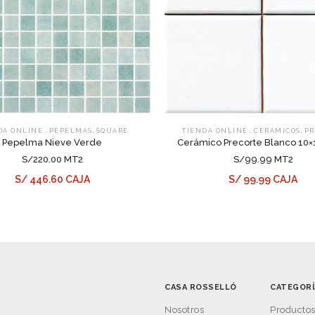
,
,
,
,
DA ONLINE.
PEPELMAS
SQUARE
.TIENDA ONLINE.
CERÁMICOS
PR
Pepelma Nieve Verde
Cerámico Precorte Blanco 10×1
S/220.00 MT2
S/99.99 MT2
S/ 446.60 CAJA
S/ 99.99 CAJA
CASA ROSSELLÓ
CATEGORÍ
Nosotros
Producto