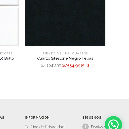
,
ECORTE
.TIENDA ONLINE.
CUARZOS
0 Brillo
Cuarzo Silestone Negro Tebas
S/ 1048.99
S/554.99 MT2
AS
INFORMACIÓN
SÍGUENOS
Facebook
s
Política de Privacidad