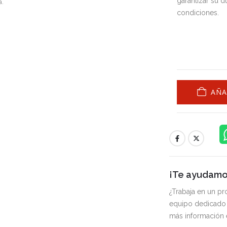
garantizar su d
a.
condiciones.
AÑA
¡Te ayudamos
¿Trabaja en un p
equipo dedicado 
más información