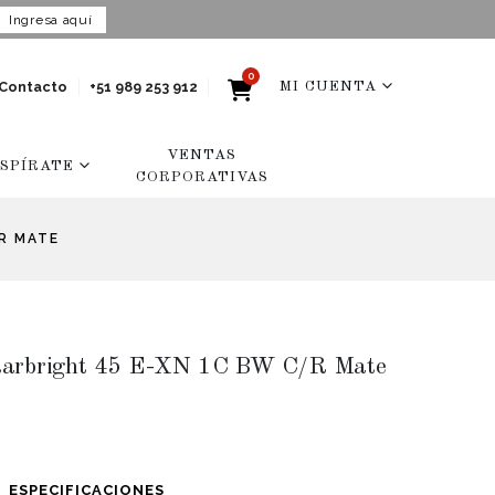
Ingresa aquí
0
Contacto
+51 989 253 912
MI CUENTA
VENTAS
NSPÍRATE
CORPORATIVAS
R MATE
tarbright 45 E-XN 1C BW C/R Mate
ESPECIFICACIONES