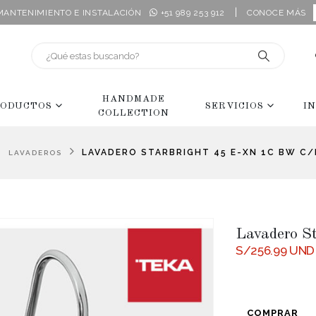
|
 MANTENIMIENTO E INSTALACIÓN
+51 989 253 912
CONOCE MÁS
HANDMADE
ODUCTOS
SERVICIOS
I
COLLECTION
,
LAVADERO STARBRIGHT 45 E-XN 1C BW C/
LAVADEROS
Lavadero S
S/
256.99
UND
COMPRAR