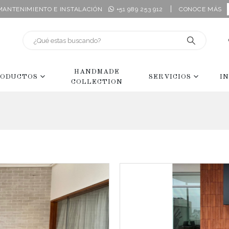
|
 MANTENIMIENTO E INSTALACIÓN
+51 989 253 912
CONOCE MÁS
HANDMADE
ODUCTOS
SERVICIOS
I
COLLECTION