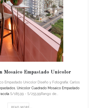
n Mosaico Empastado Unicolor
ico Empastado Unicolor Diseño y Fotografía: Carlos
mpastados
,
Unicolor Cuadrado
Mosaico Empastado
racota
S/185.99 - S/255.99Rango de...
READ MORE...