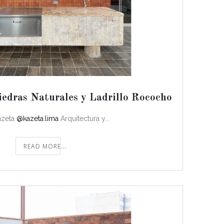
iedras Naturales y Ladrillo Rococho
azeta
@kazeta.lima
Arquitectura y...
READ MORE...