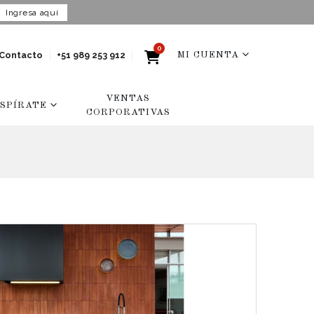
Ingresa aquí
0
Contacto
+51 989 253 912
MI CUENTA
VENTAS
NSPÍRATE
CORPORATIVAS