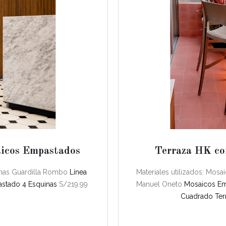
aicos Empastados
Terraza HK co
uinas Guardilla Rombo
Línea
Materiales utilizados: Mosa
stado 4 Esquinas
S/219.99
Manuel Oneto
Mosaicos E
Cuadrado Ter